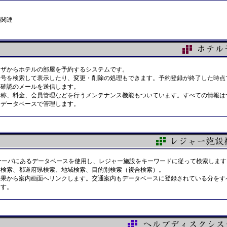
b関連
ウザからホテルの部屋を予約するシステムです。
番号を検索して表示したり、変更・削除の処理もできます。予約登録が終了した時点
に確認のメールを送信します。
名称、料金、会員管理などを行うメンテナンス機能もついています。すべての情報は
るデータベースで管理します。
サーバにあるデータベースを使用し、レジャー施設をキーワードに従って検索します
字検索、都道府県検索、地域検索、目的別検索（複合検索）。
結果から案内画面へリンクします。交通案内もデータベースに登録されている分をす
ます。