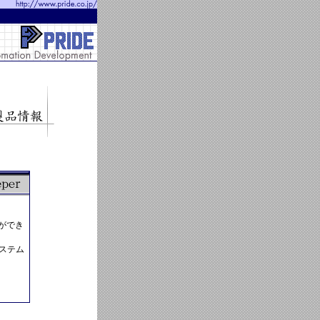
ができ
ステム