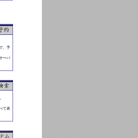
で、予
サーバ
。
べて表