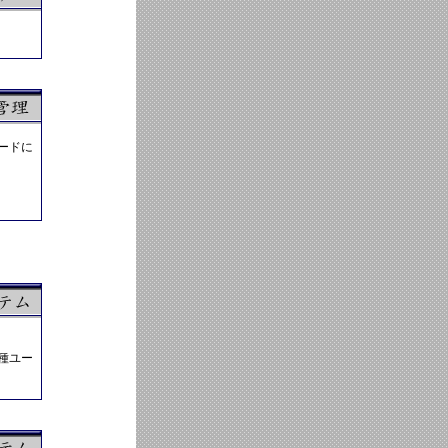
ードに
種ユー