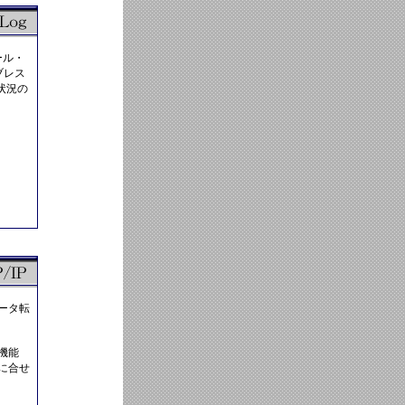
ール・
ブレス
状況の
データ転
機能
に合せ