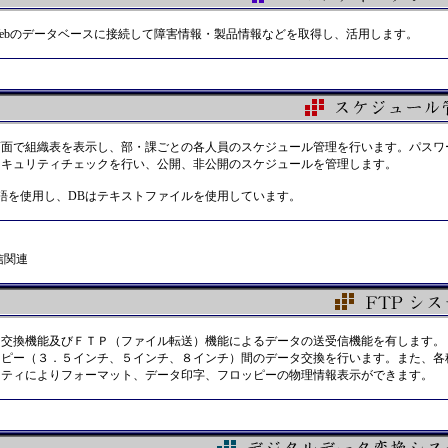
ebのデータベースに接続して障害情報・製品情報などを取得し、活用します。
画面で組織表を表示し、部・課ごとの各人員のスケジュール管理を行います。パスワ
セキュリティチェックを行い、公開、非公開のスケジュールを管理します。
l言語を使用し、DBはテキストファイルを使用しています。
関連
タ交換機能及びＦＴＰ（ファイル転送）機能によるデータの送受信機能を有します。
ッピー（３．５インチ、５インチ、８インチ）間のデータ交換を行います。また、各
リティによりフォーマット、データ印字、フロッピーの物理情報表示ができます。