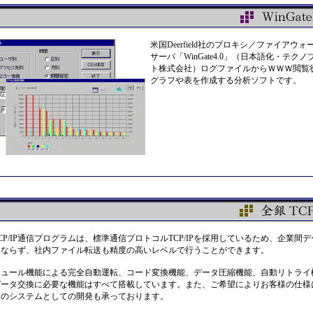
米国Deerfield社のプロキシ／ファイアウォ
サーバ「WinGate4.0」（日本語化・テクノ
ト株式会社）ログファイルからＷＷＷ閲覧
グラフや表を作成する分析ソフトです。
CP/IP通信プログラムは、標準通信プロトコルTCP/IPを採用しているため、企業間
みならず、社内ファイル転送も精度の高いレベルで行うことができます。
ジュール機能による完全自動運転、コード変換機能、データ圧縮機能、自動リトライ
データ交換に必要な機能はすべて搭載しています。また、ご希望によりお客様の仕様
自のシステムとしての開発も承っております。