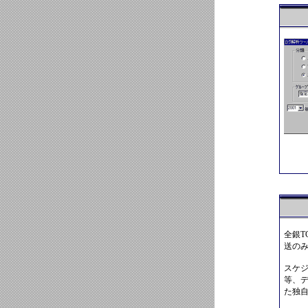
全銀T
送の
スケ
等、
た独