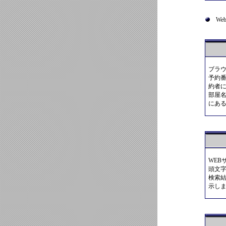
We
ブラ
予約
約者
部屋
にあ
WEB
頭文
検索
示し