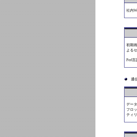
社内W
初期
よる
Per
通信
デー
フロ
ティ