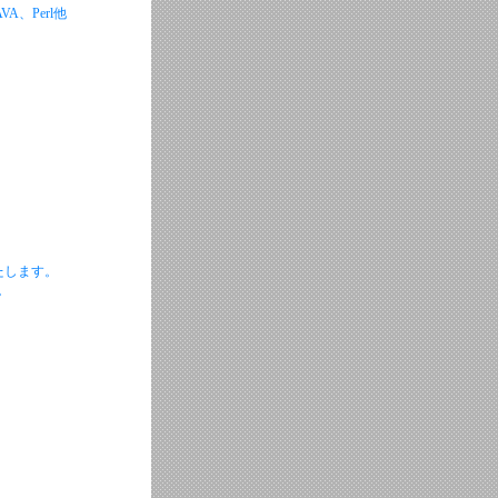
A、Perl他
たします。
。