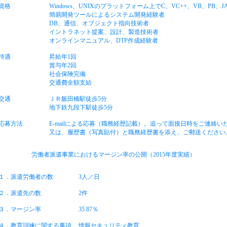
資格
Windows、UNIXのプラットフォーム上でC、VC++、VB、PB、JAV
簡易開発ツールによるシステム開発経験者
DB、通信、オブジェクト指向技術者
イントラネット提案、設計、製造技術者
オンラインマニュアル、DTP作成経験者
待遇
昇給年1回
賞与年2回
社会保険完備
交通費全額支給
交通
ＪＲ飯田橋駅徒歩5分
地下鉄九段下駅徒歩5分
応募方法
E-mailによる応募（職務経歴記載）。追って面接日時をご連絡い
又は、履歴書（写真貼付）と職務経歴書を添え、ご郵送ください
労働者派遣事業におけるマージン率の公開（
2015年度実績）
１．派遣労働者の数
3人／日
２．派遣先の数
2件
３．マージン率
35.87％
４．教育訓練に関する事項
情報セキュリティ教育